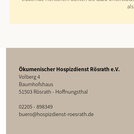
al
Ökumenischer Hospizdienst Rösrath e.V.
Volberg 4
Baumhofshaus
51503 Rösrath - Hoffnungsthal
02205 - 898349
buero@hospizdienst-roesrath.de