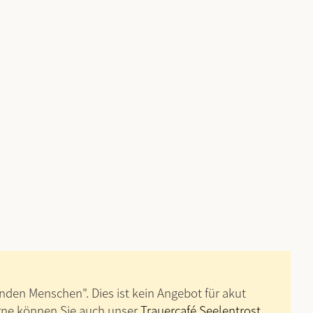
en Menschen". Dies ist kein Angebot für akut
erne können Sie auch unser
Trauercafé Seelentrost