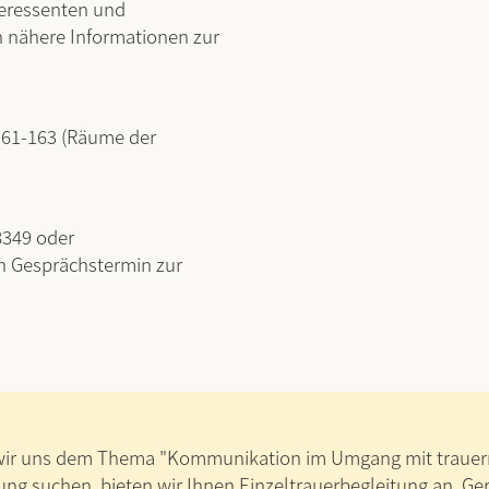
teressenten und
n nähere Informationen zur
161-163 (Räume der
8349 oder
n Gesprächstermin zur
wir uns dem Thema "Kommunikation im Umgang mit trauernd
ung suchen, bieten wir Ihnen Einzeltrauerbegleitung an. G