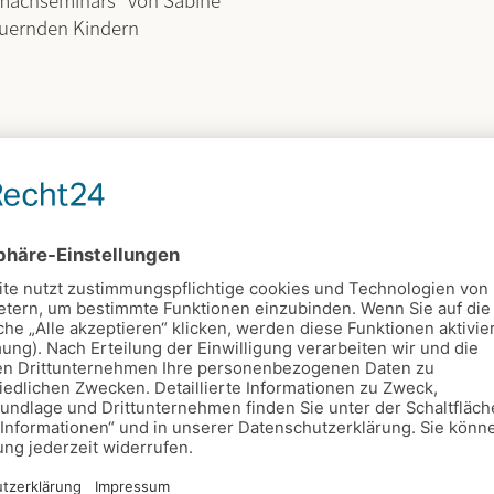
auernden Kindern
 mit trauernden Kindern?
er trauernde Kinder erfahren
diglich eine Offenheit im
s muss kein aktueller Bezug