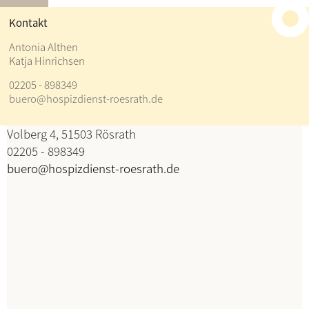
≡
Kontakt
Kontakt
Antonia Althen
Katja Hinrichsen
Antonia Althen
02205 - 898349
Katja Hinrichsen
buero@hospizdienst-roesrath.de
Koordination
Volberg 4, 51503 Rösrath
02205 - 898349
buero@hospizdienst-roesrath.de