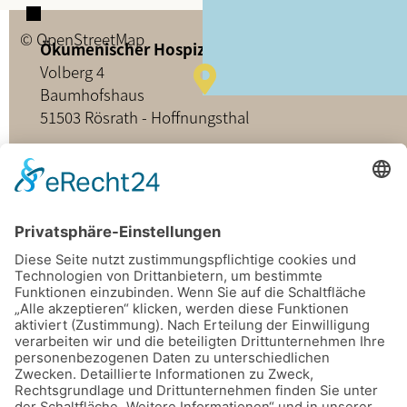
© OpenStreetMap
Ökumenischer Hospizdienst Rösrath e.V.
Volberg 4
Baumhofshaus
51503 Rösrath - Hoffnungsthal
02205 - 898349
buero@hospizdienst-roesrath.de
Home
Datenschutz
Impressum
Mitmachen
Satzung