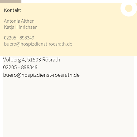
≡
Kontakt
Kontakt
Antonia Althen
Katja Hinrichsen
Antonia Althen
02205 - 898349
Katja Hinrichsen
buero@hospizdienst-roesrath.de
Koordination
Volberg 4, 51503 Rösrath
02205 - 898349
buero@hospizdienst-roesrath.de