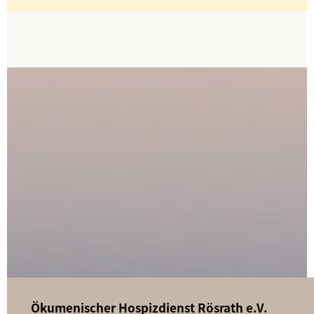
Ökumenischer Hospizdienst Rösrath e.V.