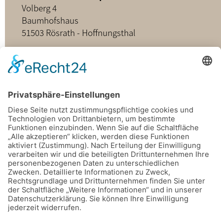
Volberg 4
Baumhofshaus
51503 Rösrath - Hoffnungsthal
02205 - 898349
buero@hospizdienst-roesrath.de
Home
Datenschutz
Impressum
Mitmachen
Satzung
Mitglied werden