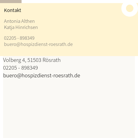
≡
Kontakt
Kontakt
Antonia Althen
Katja Hinrichsen
Antonia Althen
02205 - 898349
Katja Hinrichsen
buero@hospizdienst-roesrath.de
Koordination
Volberg 4, 51503 Rösrath
02205 - 898349
buero@hospizdienst-roesrath.de