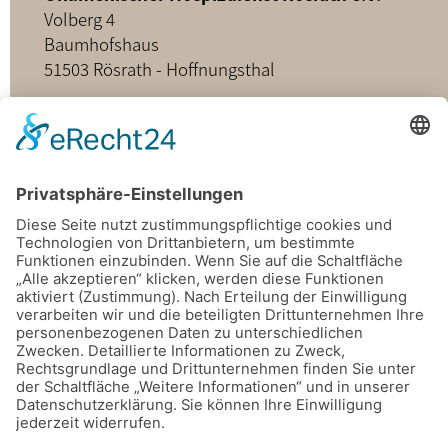
Volberg 4
Baumhofshaus
51503 Rösrath - Hoffnungsthal
02205 - 898349
buero@hospizdienst-roesrath.de
Home
Datenschutz
Impressum
Mitmachen
Satzung
Mitglied werden