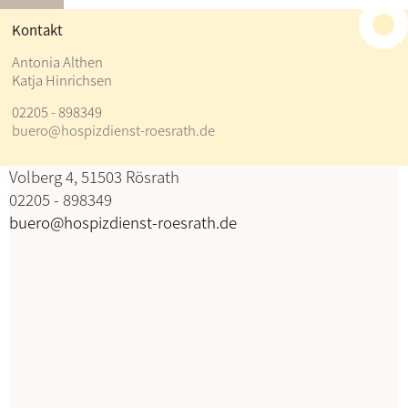
≡
Kontakt
Kontakt
Antonia Althen
Katja Hinrichsen
Antonia Althen
02205 - 898349
Katja Hinrichsen
buero@hospizdienst-roesrath.de
Koordination
Volberg 4, 51503 Rösrath
02205 - 898349
buero@hospizdienst-roesrath.de