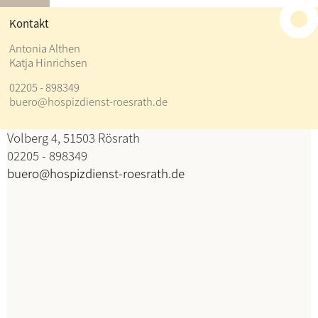
≡
Kontakt
Kontakt
Antonia Althen
Katja Hinrichsen
Antonia Althen
02205 - 898349
Katja Hinrichsen
buero@hospizdienst-roesrath.de
Koordination
Volberg 4, 51503 Rösrath
02205 - 898349
buero@hospizdienst-roesrath.de