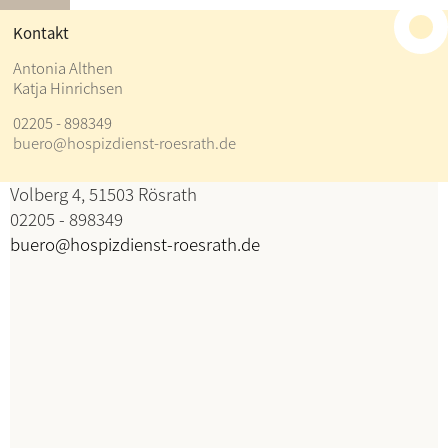
≡
Kontakt
Kontakt
Antonia Althen
Katja Hinrichsen
Antonia Althen
02205 - 898349
Katja Hinrichsen
buero@hospizdienst-roesrath.de
Koordination
Volberg 4, 51503 Rösrath
02205 - 898349
buero@hospizdienst-roesrath.de