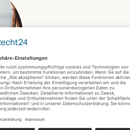
en, bedeutet das vor allem,
men, ihnen zuhören und bereit
it uns oder mit anderen