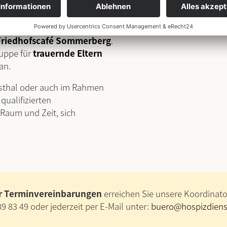
n und gemeinsam Wege zur
Friedhofscafé Sommerberg
.
ruppe für
trauernde Eltern
an.
gsthal oder auch im Rahmen
qualifizierten
Raum und Zeit, sich
er Terminvereinbarungen
erreichen Sie unsere Koordinator
9 83 49 oder jederzeit per E-Mail unter:
buero@hospizdienst