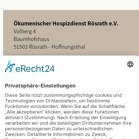
Ökumenischer Hospizdienst Rösrath e.V.
Volberg 4
Baumhofshaus
51503 Rösrath - Hoffnungsthal
02205 - 898349
buero@hospizdienst-roesrath.de
Home
Datenschutz
Impressum
Mitmachen