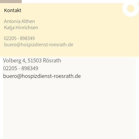
≡
Kontakt
Kontakt
Antonia Althen
Katja Hinrichsen
Antonia Althen
02205 - 898349
Katja Hinrichsen
buero@hospizdienst-roesrath.de
Koordination
Volberg 4, 51503 Rösrath
02205 - 898349
buero@hospizdienst-roesrath.de