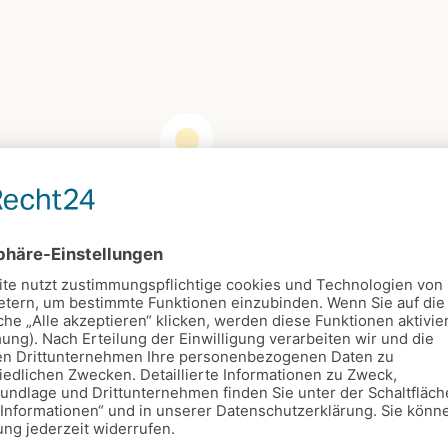
Rappenhohn
Kalender
Friedhofscafé