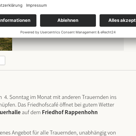
Datum
23.08.2026
14:00
-
16:00
Ort
Friedhof Rappenhohn
m 4. Sonntag im Monat mit anderen Trauernden ins
pfen. Das Friedhofscafé öffnet bei gutem Wetter
uerhalle
auf dem
Friedhof Rappenhohn
ffenes Angebot für alle Trauernden, unabhängig von