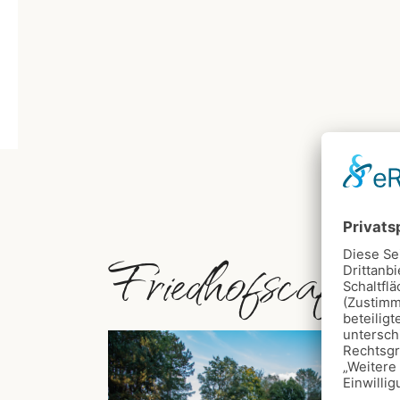
Friedhofscafé 