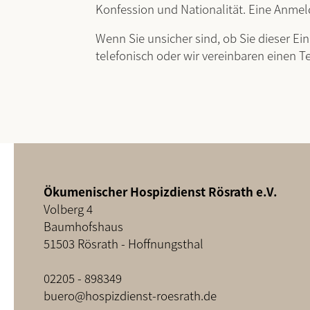
Konfession und Nationalität. Eine Anmel
Wenn Sie unsicher sind, ob Sie dieser E
telefonisch oder wir vereinbaren einen T
Ökumenischer Hospizdienst Rösrath e.V.
Volberg 4
Baumhofshaus
51503 Rösrath - Hoffnungsthal
02205 - 898349
buero@hospizdienst-roesrath.de