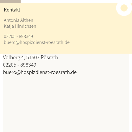
≡
Kontakt
Kontakt
Antonia Althen
Katja Hinrichsen
Antonia Althen
02205 - 898349
Katja Hinrichsen
buero@hospizdienst-roesrath.de
Koordination
Volberg 4, 51503 Rösrath
02205 - 898349
buero@hospizdienst-roesrath.de