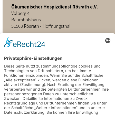
Ökumenischer Hospizdienst Rösrath e.V.
Volberg 4
Baumhofshaus
51503 Rösrath - Hoffnungsthal
02205 - 898349
buero@hospizdienst-roesrath.de
Home
Datenschutz
Impressum
Mitmachen
Satzung
Mitglied werden