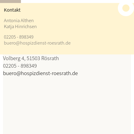
≡
Kontakt
Kontakt
Antonia Althen
Katja Hinrichsen
Antonia Althen
02205 - 898349
Katja Hinrichsen
buero@hospizdienst-roesrath.de
Koordination
Volberg 4, 51503 Rösrath
02205 - 898349
buero@hospizdienst-roesrath.de