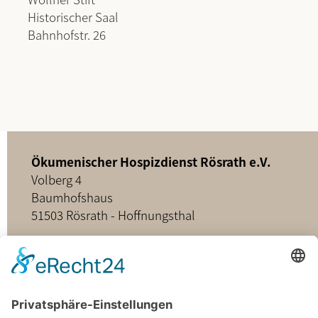
Historischer Saal
Bahnhofstr. 26
Ökumenischer Hospizdienst Rösrath e.V.
Volberg 4
Baumhofshaus
51503 Rösrath - Hoffnungsthal
02205 - 898349
buero@hospizdienst-roesrath.de