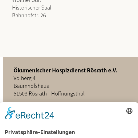
Historischer Saal
Bahnhofstr. 26
Ökumenischer Hospizdienst Rösrath e.V.
Volberg 4
Baumhofshaus
51503 Rösrath - Hoffnungsthal
02205 - 898349
buero@hospizdienst-roesrath.de