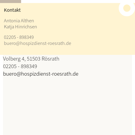
≡
Kontakt
Kontakt
Antonia Althen
Katja Hinrichsen
Antonia Althen
02205 - 898349
Katja Hinrichsen
buero@hospizdienst-roesrath.de
Koordination
Volberg 4, 51503 Rösrath
02205 - 898349
buero@hospizdienst-roesrath.de