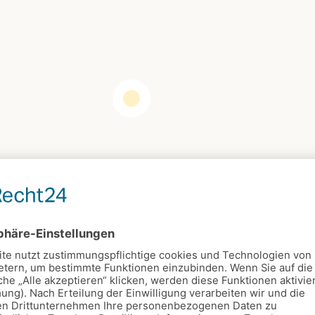
n
Kalender
Trauernde Eltern