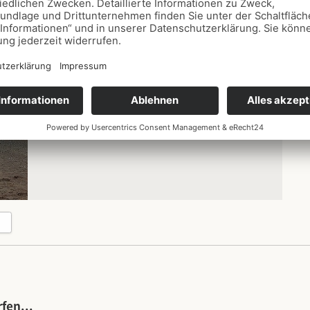
Datum
27.07.2026
18:30
-
20:00
Ort
Baumhofshaus
fen...