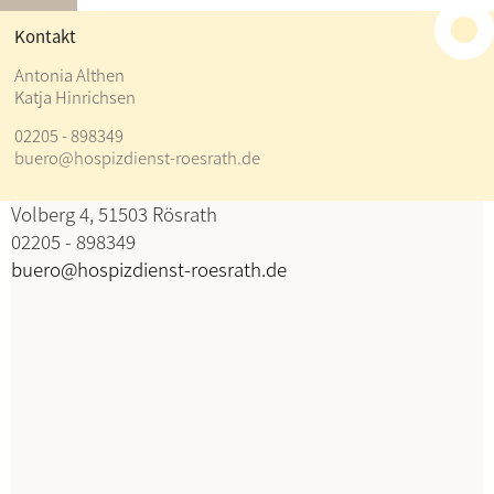
≡
Kontakt
Kontakt
Antonia Althen
Katja Hinrichsen
Antonia Althen
02205 - 898349
Katja Hinrichsen
buero@hospizdienst-roesrath.de
Koordination
Volberg 4, 51503 Rösrath
02205 - 898349
buero@hospizdienst-roesrath.de