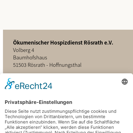
Ökumenischer Hospizdienst Rösrath e.V.
Volberg 4
Baumhofshaus
51503 Rösrath - Hoffnungsthal
02205 - 898349
buero@hospizdienst-roesrath.de
Home
Datenschutz